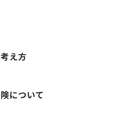
て
な考え方
保険について