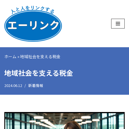
コ
ン
テ
ン
ツ
へ
ホーム
»
地域社会を支える税金
ス
キ
地域社会を支える税金
ッ
プ
2024.06.12
新着情報