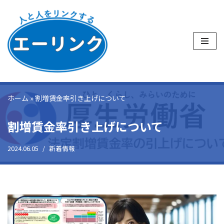
コ
ン
テ
ン
ツ
へ
ホーム
»
割増賃金率引き上げについて
ス
キ
割増賃金率引き上げについて
ッ
プ
2024.06.05
新着情報